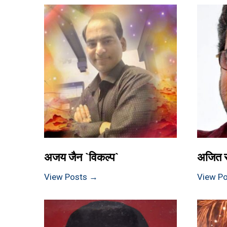
अजय जैन `विकल्प`
अजित 
View Posts →
View P