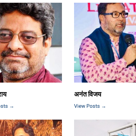
राय
अनंत विजय
osts →
View Posts →