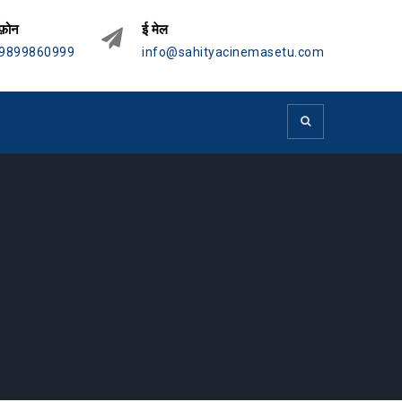
फ़ोन
ई मेल
9899860999
info@sahityacinemasetu.com