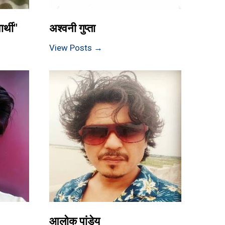
र्थी"
अश्वनी गुप्ता
View Posts →
आलोक पांडेय