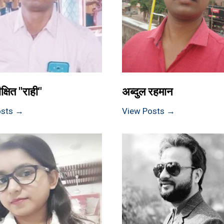
क्षित "राही"
अब्दुल रहमान
osts →
View Posts →