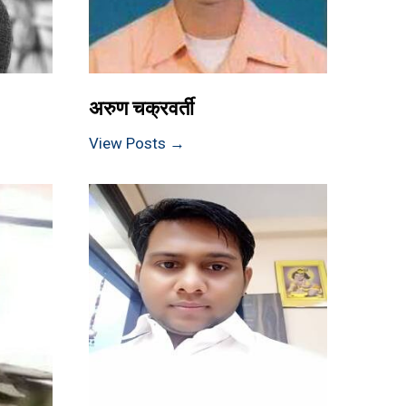
अरुण चक्रवर्ती
View Posts →