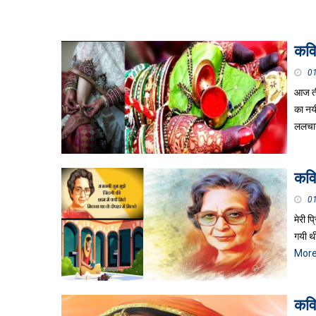
कवि
0
आज ती
का नय
ललचान
कवि
0
मेरी प
गयी थी
Mor
कवि