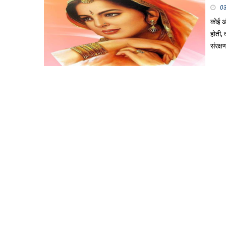
0
कोई औ
होती,
संरक्