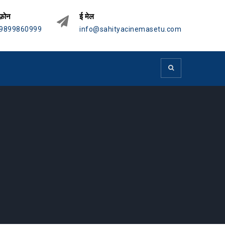
फ़ोन
ई मेल
9899860999
info@sahityacinemasetu.com