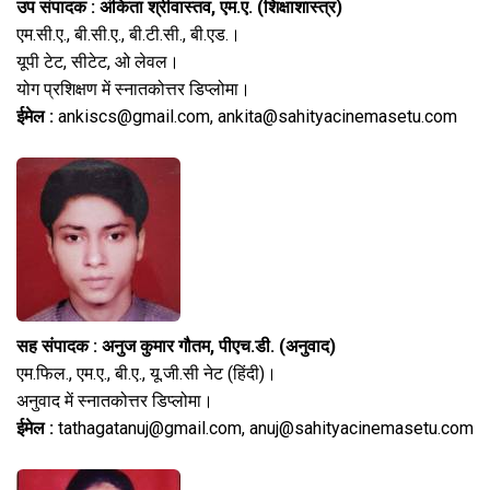
उप संपादक : अंकिता श्रीवास्तव, एम.ए. (शिक्षाशास्त्र)
एम.सी.ए., बी.सी.ए., बी.टी.सी., बी.एड.।
यूपी टेट, सीटेट, ओ लेवल।
योग प्रशिक्षण में स्नातकोत्तर डिप्लोमा।
ईमेल :
ankiscs@gmail.com, ankita@sahityacinemasetu.com
सह संपादक : अनुज कुमार गौतम, पीएच.डी. (अनुवाद)
एम.फिल., एम.ए., बी.ए., यू.जी.सी नेट (हिंदी)।
अनुवाद में स्नातकोत्तर डिप्लोमा।
ईमेल :
tathagatanuj@gmail.com, anuj@sahityacinemasetu.com