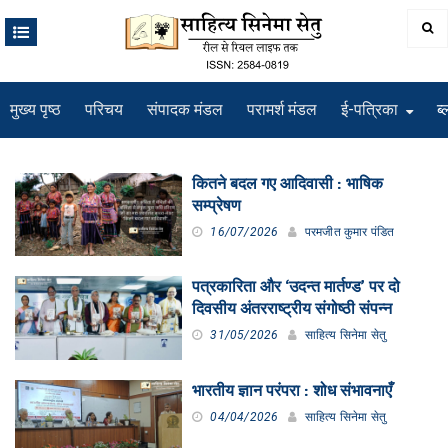
Skip
to
content
मुख्य पृष्ठ
परिचय
संपादक मंडल
परामर्श मंडल
ई-पत्रिका
ब्
श्रेणी
कितने बदल गए आदिवासी : भाषिक
सम्प्रेषण
16/07/2026
परमजीत कुमार पंडित
पत्रकारिता और ‘उदन्त मार्तण्ड’ पर दो
दिवसीय अंतरराष्ट्रीय संगोष्ठी संपन्न
31/05/2026
साहित्य सिनेमा सेतु
भारतीय ज्ञान परंपरा : शोध संभावनाएँ
04/04/2026
साहित्य सिनेमा सेतु