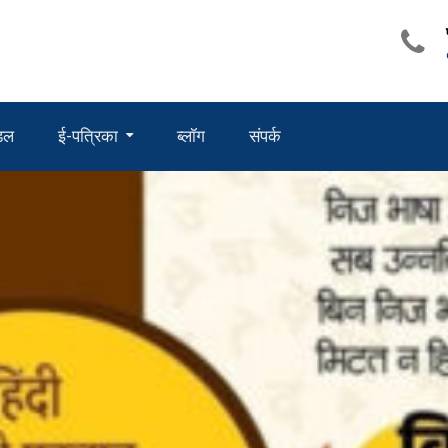
ंडल
ई-पत्रिका
ब्लॉग
संपर्क