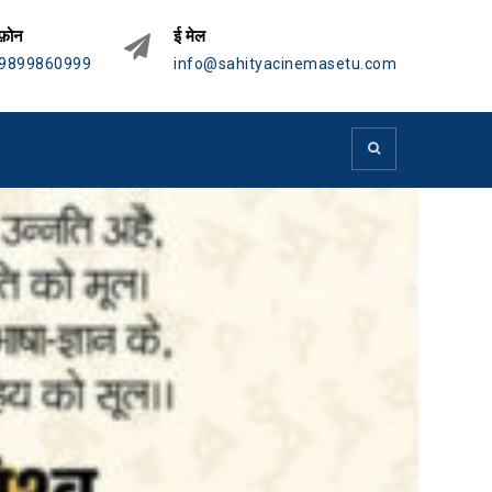
फ़ोन
ई मेल
9899860999
info@sahityacinemasetu.com