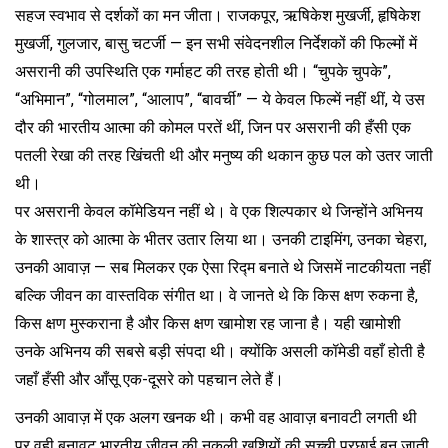
सहज स्वभाव से दर्शकों का मन जीता। राजकपूर, ऋषिकेश मुखर्जी, हृषिकेश
मुखर्जी, गुलजार, बासु चटर्जी — इन सभी संवेदनशील निर्देशकों की फिल्मों में
असरानी की उपस्थिति एक गर्माहट की तरह होती थी। “चुपके चुपके”,
“अभिमान”, “गोलमाल”, “आलाप”, “बावर्ची” — ये केवल फिल्में नहीं थीं, ये उस
दौर की भारतीय आत्मा की कोमल परतें थीं, जिन पर असरानी की हँसी एक
पतली रेखा की तरह खिंचती थी और मनुष्य की थकान कुछ पल को उतर जाती
थी।
पर असरानी केवल कॉमेडियन नहीं थे। वे एक शिल्पकार थे जिन्होंने अभिनय
के शास्त्र को आत्मा के भीतर उतार लिया था। उनकी टाइमिंग, उनका चेहरा,
उनकी आवाज़ — सब मिलकर एक ऐसा रिद्म बनाते थे जिसमें नाटकीयता नहीं
बल्कि जीवन का वास्तविक संगीत था। वे जानते थे कि किस क्षण रुकना है,
किस क्षण मुस्कराना है और किस क्षण खामोश रह जाना है। यही खामोशी
उनके अभिनय की सबसे बड़ी संपदा थी। क्योंकि असली कॉमेडी वहाँ होती है
जहाँ हँसी और आँसू एक-दूसरे को पहचान लेते हैं।
उनकी आवाज़ में एक अलग खनक थी। कभी वह आवाज़ बनावटी लगती थी
पर वही बनावट भारतीय जीवन की नकली खुशियों की सच्ची परछाई बन जाती