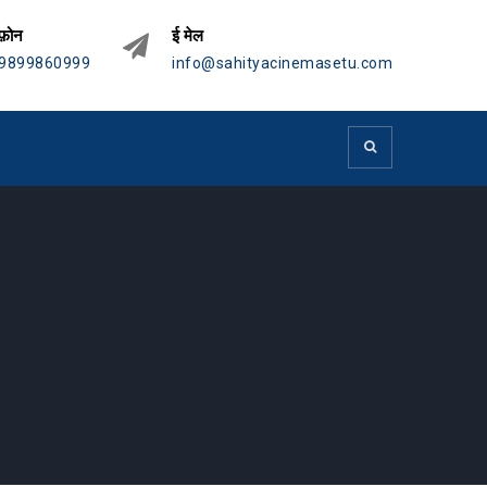
फ़ोन
ई मेल
9899860999
info@sahityacinemasetu.com