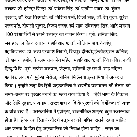
प्रीतम रजक, सची सतीश नायक, बिक्रम साव, डॉ. शम्भूराम, डॉ. विजया शर्मा
ठक्कर, डॉ. हरेन्द्र सिन्हा, डॉ. राकेश सिंह, डॉ. प्रवीण यादव, डॉ. कुंदन
प्रसाद, डॉ. रेखा त्रिपाठी, डॉ. गिरिजा शर्मा, लिली साह, डॉ. रेनू गुप्ता, सुरेश
प्रजापति, दीपाली सुतार, बिजय रजक, हर्ष साव, रविशंकर सिंह, आदि लगभग
100 शोधार्थियों ने अपने प्रपत्र का वाचन किया। प्रो. अनिता सिंह,
जवाहरलाल नेहरु स्मारक महाविद्यालय; डॉ. जोतिमय बाग, देशबंधु
महाविद्यालय; डॉ. सत्य प्रकाश तिवारी, शिवपुर दीनबंधु इंस्टीट्यूशन कॉलेज;
डॉ. शबाना हबीब, केरलम राजकीय महिला महाविद्यालय; डॉ. विवेक सिंह, कशी
हिन्दू वि.वि.; प्रो. राजेश पासवान, जेएनयू; श्रीमती एम.एम.पी. शाह महिला
महाविद्यालय; प्रो. मुकेश मिरोठा, जामिया मिल्लिया इस्लामिया ने अध्यक्षता
किया। इन्होंने कहा कि हिंदी पत्रकारिता ने भारतीय जनमानस की चेतना को
समय-समय पर प्रखर बनाने का महत्त यत्न किया है। हिंदी भाषा के विकास
और लिपि सुधार, राजभाषा, राष्ट्रभाषा आदि के प्रश्नों को निर्भीकता से जनता
के बीच रखा है। पत्रकारिता में पूर्वाग्रह, राजनीतिक आग्रह बहुत खतरनाक
होता है। ई-पत्रकारिता के दौर में पत्रकार को अधिक सतर्क रहना चाहिए
और जनता के हित हेतु पत्रकारिता को निष्पक्ष होना चाहिए। सत्र का