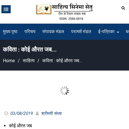
Skip
to
content
मुख्य पृष्ठ
परिचय
संपादक मंडल
परामर्श मंडल
ई-पत्रिका
ब्
कविता : कोई औरत जब…
Home
साहित्य
कविता : कोई औरत जब…
03/08/2019
श्रीमती संध्या
कोई औरत जब