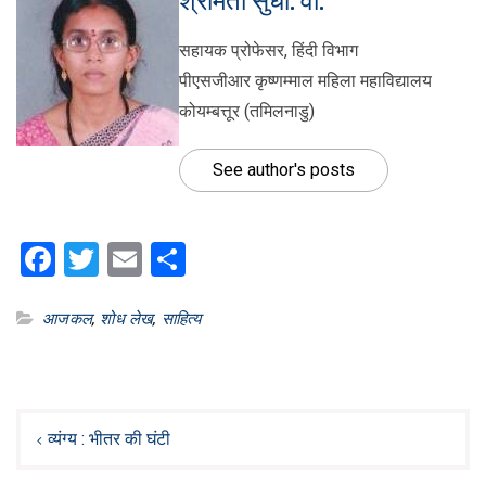
श्रीमती सुधा. वी.
सहायक प्रोफेसर, हिंदी विभाग
पीएसजीआर कृष्णम्माल महिला महाविद्यालय
कोयम्बत्तूर (तमिलनाडु)
See author's posts
Facebook
Twitter
Email
Share
आजकल
,
शोध लेख
,
साहित्य
Post
navigation
व्यंग्य : भीतर की घंटी