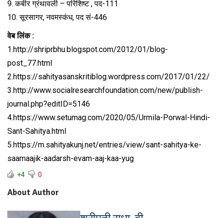
9. कबीर ग्रंथावली – परिशिष्ट , पद-111
10. सूरसागर, नवमस्कंध, पद सं-446
वेब लिंक :
1.http://shriprbhu.blogspot.com/2012/01/blog-
post_77.html
2.https://sahityasanskritiblog.wordpress.com/2017/01/22/
3.http://www.socialresearchfoundation.com/new/publish-
journal.php?editID=5146
4.https://www.setumag.com/2020/05/Urmila-Porwal-Hindi-
Sant-Sahitya.html
5.https://m.sahityakunj.net/entries/view/sant-sahitya-ke-
saamaajik-aadarsh-evam-aaj-kaa-yug
+4
0
About Author