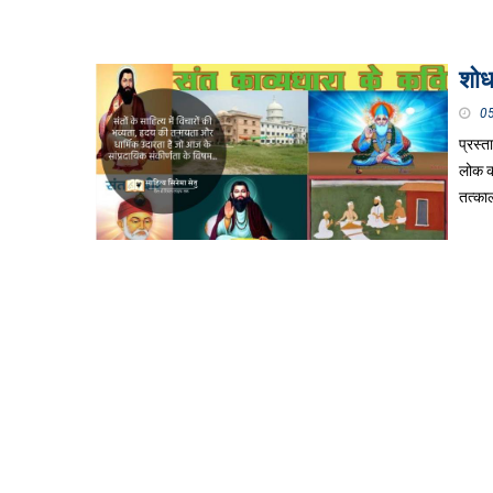
शोध
0
प्रस्त
लोक कल
तत्क