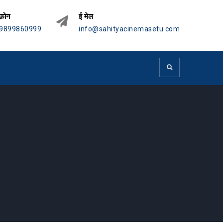
फ़ोन
ई मेल
9899860999
info@sahityacinemasetu.com