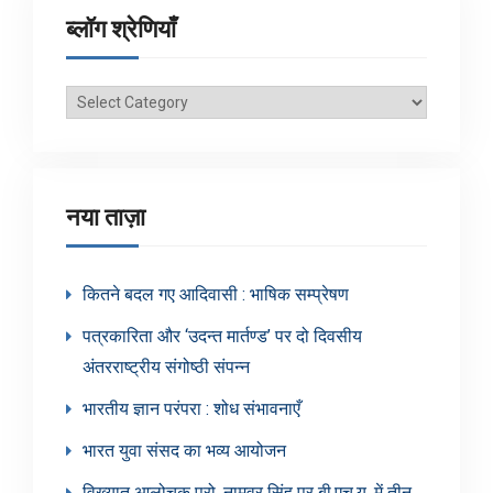
ब्लॉग श्रेणियाँ
ब्लॉग
श्रेणियाँ
नया ताज़ा
कितने बदल गए आदिवासी : भाषिक सम्प्रेषण
पत्रकारिता और ‘उदन्त मार्तण्ड’ पर दो दिवसीय
अंतरराष्ट्रीय संगोष्ठी संपन्न
भारतीय ज्ञान परंपरा : शोध संभावनाएँ
भारत युवा संसद का भव्य आयोजन
विख्यात आलोचक प्रो. नामवर सिंह पर बी.एच.यू. में तीन