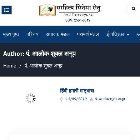
Skip
to
content
मुख्य पृष्ठ
परिचय
संपादक मंडल
परामर्श मंडल
ई-पत्रिका
ब्
Author:
पं. आलोक शुक्ल अनूप
Home
पं. आलोक शुक्ल अनूप
हिंदी हमारी मातृभाषा
13/09/2019
पं. आलोक शुक्ल अनूप