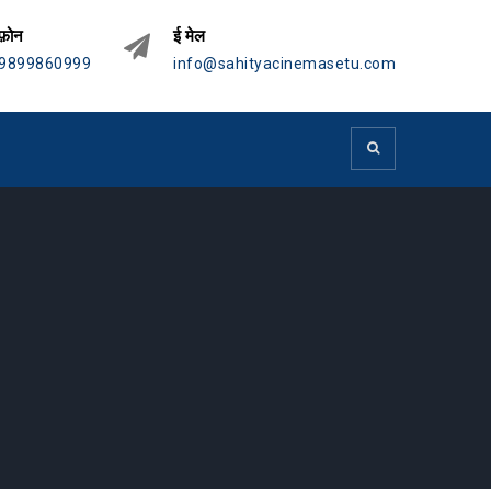
फ़ोन
ई मेल
9899860999
info@sahityacinemasetu.com