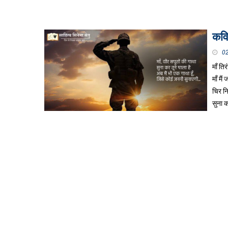
कवि
0
माँ ति
माँ मैं
चिर नि
सुना क
माँ तू
तो तू 
माँ त