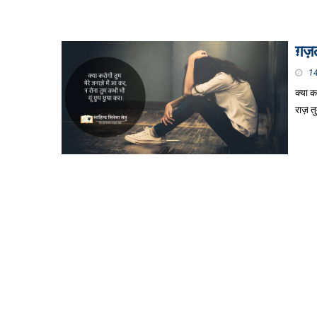
ग़ज़ल
1
क्या क
राज़ त