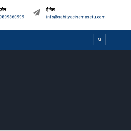
फ़ोन
ई मेल
9899860999
info@sahityacinemasetu.com