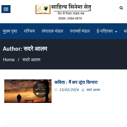
Skip
to
content
मुख्य पृष्ठ
परिचय
संपादक मंडल
परामर्श मंडल
ई-पत्रिका
ब्
Author:
सदरे आलम
Home
सदरे आलम
कविता : मैं कर लूंगा किनारा
20/02/2024
सदरे आलम