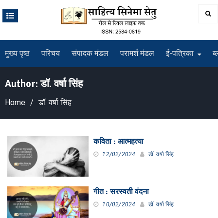
Skip
to
content
मुख्य पृष्ठ
परिचय
संपादक मंडल
परामर्श मंडल
ई-पत्रिका
ब्
Author:
डॉ. वर्षा सिंह
Home
डॉ. वर्षा सिंह
कविता : आत्महत्या
12/02/2024
डॉ. वर्षा सिंह
गीत : सरस्वती वंदना
10/02/2024
डॉ. वर्षा सिंह