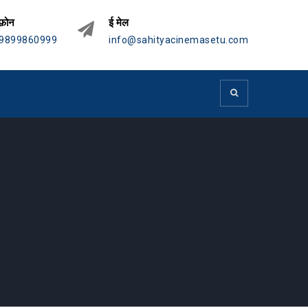
फ़ोन
ई मेल
9899860999
info@sahityacinemasetu.com