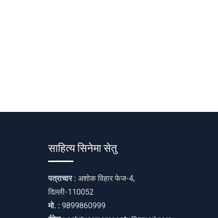
साहित्य सिनेमा सेतु
पत्राचार :
अशोक विहार फेज-4,
दिल्ली-110052
मो. :
9899860999