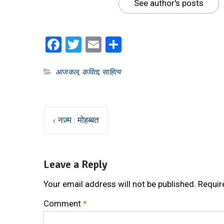
See author's posts
Facebook
Twitter
Email
Share
आजकल
,
कविता
,
साहित्य
Post
नज़्म : मोहब्बत
navigation
Leave a Reply
Your email address will not be published.
Requir
Comment
*