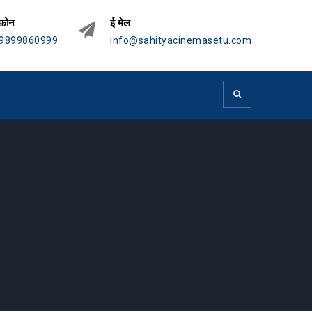
फ़ोन
ई मेल
9899860999
info@sahityacinemasetu.com