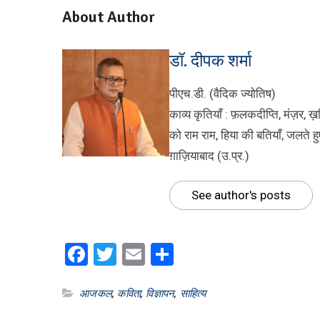
About Author
डॉ. दीपक शर्मा
पीएच.डी. (वैदिक ज्योतिष)
काव्य कृतियाँ : फ़लकदीप्ति, मंज़र,
को राम राम, हिया की बतियाँ, जलते हु
ग़ाज़ियाबाद (उ.प्र.)
See author's posts
Facebook
Twitter
Email
Share
आजकल
,
कविता
,
विज्ञापन
,
साहित्य