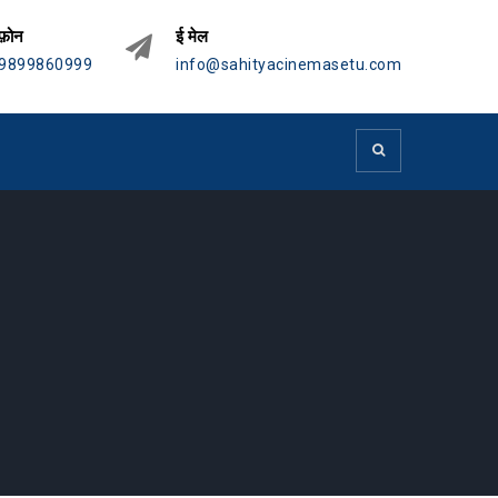
फ़ोन
ई मेल
9899860999
info@sahityacinemasetu.com