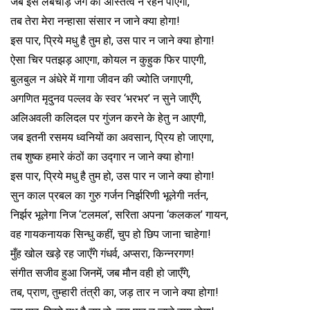
जब इस लंबेचौड़े जग का अस्तित्व न रहने पा‌एगा,
तब तेरा मेरा नन्हासा संसार न जाने क्या होगा!
इस पार, प्रिये मधु है तुम हो, उस पार न जाने क्या होगा!
ऐसा चिर पतझड़ आ‌एगा, कोयल न कुहुक फिर पा‌एगी,
बुलबुल न अंधेरे में गागा जीवन की ज्योति जगा‌एगी,
अगणित मृदुनव पल्लव के स्वर ‘भरभर’ न सुने जा‌एँगे,
अलि‌अवली कलिदल पर गुंजन करने के हेतु न आ‌एगी,
जब इतनी रसमय ध्वनियों का अवसान, प्रिय हो जा‌एगा,
तब शुष्क हमारे कंठों का उद्गार न जाने क्या होगा!
इस पार, प्रिये मधु है तुम हो, उस पार न जाने क्या होगा!
सुन काल प्रबल का गुरु गर्जन निर्झरिणी भूलेगी नर्तन,
निर्झर भूलेगा निज ‘टलमल’, सरिता अपना ‘कलकल’ गायन,
वह गायकनायक सिन्धु कहीं, चुप हो छिप जाना चाहेगा!
मुँह खोल खड़े रह जा‌एँगे गंधर्व, अप्सरा, किन्नरगण!
संगीत सजीव हु‌आ जिनमें, जब मौन वही हो जा‌एँगे,
तब, प्राण, तुम्हारी तंत्री का, जड़ तार न जाने क्या होगा!