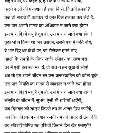
कहने वाले, पर कहते है, हम कर्मों में स्वाधीन सदा,
करने वालों की परवशता है ज्ञात किसे, जितनी हमको?
कह तो सकते हैं, कहकर ही कुछ दिल हलका कर लेते हैं,
उस पार अभागे मानव का अधिकार न जाने क्या होगा!
इस पार, प्रिये मधु है तुम हो, उस पार न जाने क्या होगा!
कुछ भी न किया था जब उसका, उसने पथ में काँटे बोये,
वे भार दि‌ए धर कंधों पर, जो रोरोकर हमने ढो‌ए,
महलों के सपनों के भीतर जर्जर खँडहर का सत्य भरा!
उर में एसी हलचल भर दी, दो रात न हम सुख से सो‌ए!
अब तो हम अपने जीवन भर उस क्रूरकठिन को कोस चुके,
उस पार नियति का मानव से व्यवहार न जाने क्या होगा!
इस पार, प्रिये मधु है तुम हो, उस पार न जाने क्या होगा!
संसृति के जीवन में, सुभगे! ऐसी भी घड़ियाँ आ‌ऐंगी,
जब दिनकर की तमहर किरणे तम के अन्दर छिप जा‌एँगी,
जब निज प्रियतम का शव रजनी तम की चादर से ढक देगी,
तब रविशशिपोषित यह पृथिवी कितने दिन खैर मना‌एगी!