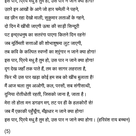
इस पार, प्रिये मधु है तुम हो, उस पार न जाने क्या होगा!
उतरे इन आखों के आगे जो हार चमेली ने पहने,
वह छीन रहा देखो माली, सुकुमार लता‌ओं के गहने,
दो दिन में खींची जा‌एगी ऊषा की साड़ी सिन्दूरी
पट इन्द्रधनुष का सतरंगा पा‌एगा कितने दिन रहने!
जब मूर्तिमती सत्ता‌ओं की शोभाशुषमा लुट जा‌एगी,
तब कवि के कल्पित स्वप्नों का श्रृंगार न जाने क्या होगा!
इस पार, प्रिये मधु है तुम हो, उस पार न जाने क्या होगा!
दृग देख जहाँ तक पाते हैं, तम का सागर लहराता है,
फिर भी उस पार खड़ा को‌ई हम सब को खींच बुलाता है!
मैं आज चला तुम आ‌ओगी, कल, परसों, सब संगीसाथी,
दुनिया रोतीधोती रहती, जिसको जाना है, जाता है।
मेरा तो होता मन डगडग मग, तट पर ही के हलकोरों से!
जब मैं एकाकी पहुँचूँगा, मँझधार न जाने क्या होगा!
इस पार, प्रिये मधु है तुम हो, उस पार न जाने क्या होगा। (हरिवंश राय बच्चन)
(5)