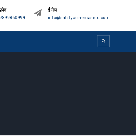
फ़ोन
ई मेल
9899860999
info@sahityacinemasetu.com