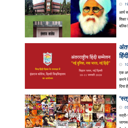
1
आर्य 
शिक्षा
बल्कि 
अंत
हिंद
1
एक अपी
करने क
दिया 
‘स्त
0
स्त्री
जागरूक