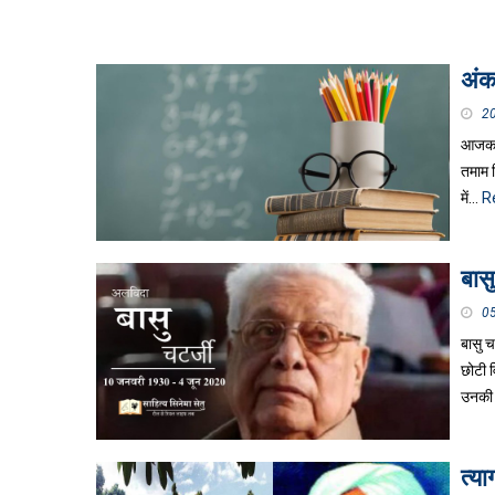
अंक
2
आजकल अ
तमाम द
में…
R
बास
0
बासु च
छोटी व
उनकी 
त्या