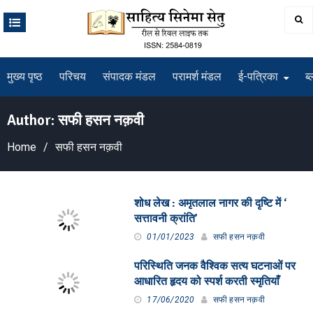
Skip
to
content
मुख्य पृष्ठ
परिचय
संपादक मंडल
परामर्श मंडल
ई-पत्रिका
ब्
Author:
सफी हसन नक़वी
Home
सफी हसन नक़वी
शोध लेख : अमृतलाल नागर की दृष्टि में ‘
सत्तावनी क्रांति’
01/01/2023
सफी हसन नक़वी
परिस्थिति जनक वैश्विक सत्य घटनाओं पर
आधारित हृदय को स्पर्श करती स्मृतियाँ
17/06/2020
सफी हसन नक़वी