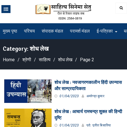
Skip
to
content
मुख्य पृष्ठ
परिचय
संपादक मंडल
परामर्श मंडल
ई-पत्रिका
ब्
Category:
शोध लेख
Home
श्रेणी
साहित्य
शोध लेख
Page 2
शोध लेख : नवजागरणकालीन हिंदी उपन्यास
और साम्प्रदायिकता
01/04/2023
अमरेन्द्र कुमार
शोध लेख : आचार्य रामचन्द्र शुक्ल की हिन्दी
दृष्टि
01/04/2023
प्रो. पुनीत बिसारिया