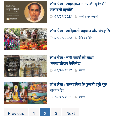
शोध लेख : अमृतलाल नागर की दृष्टि में ‘
सत्तावनी क्रांति’
01/01/2023
सफी हसन नक़वी
शोध लेख : आदिवासी पहचान और संस्कृति
01/01/2023
देविन्दर सिंह
शोध लेख : नारी संघर्ष की गाथा
‘नक्काशीदार केबिनेट’
01/10/2022
सपना
शोध लेख : श्रमशक्ति के पुजारी श्री गुरु
नानक देव
15/11/2021
सपना
Posts
Previous
1
2
3
Next