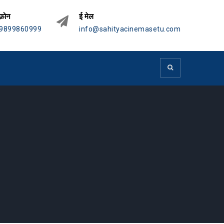
फ़ोन
ई मेल
9899860999
info@sahityacinemasetu.com