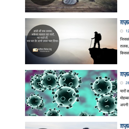
ग़ज़ल
1
जिसको 
तलक,अ
किसको
ग़ज़ल
2
यारों 
मोहब्
अपनी
ग़ज़ल