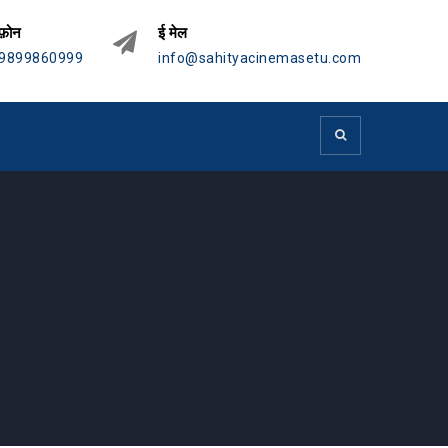
फ़ोन
ई मेल
9899860999
info@sahityacinemasetu.com