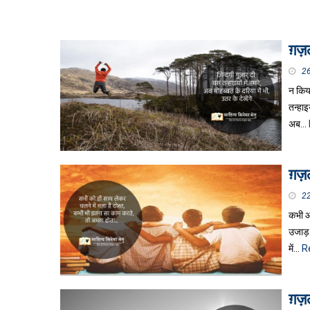
ग़ज़ल
2
न किया
तन्हाइ
अब…
ग़ज़ल
2
कभी आग
उजाड़ 
में…
R
ग़ज़ल