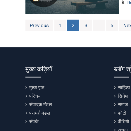
वे…
R
Posts
Previous
1
2
3
…
5
Nex
pagination
मुख्य कड़ियाँ
ब्लॉग श्
मुख्य पृष्ठ
साहित्य
परिचय
सिनेमा
संपादक मंडल
समाज
परामर्श मंडल
फोटो
संपर्क
वीडियो
सूचना