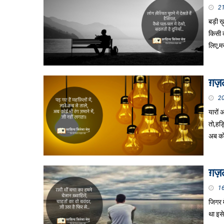
2
बड़ी ख़ु
किसी क
लिए,म
ग़ज़ल
2
यारों 
तो,हड्
अब क
ग़ज़ल
1
जिगर म
था इसे