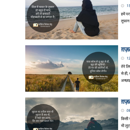
1
हमें प
तूफान 
ग़ज़ल
1
तेरे ल
से ही,
अच्छा
ग़ज़ल
0
किसी 
भी लुट