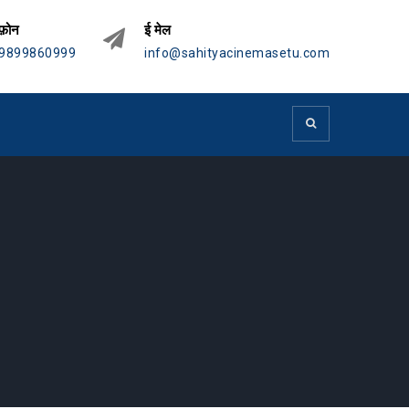
फ़ोन
ई मेल
9899860999
info@sahityacinemasetu.com