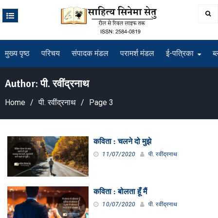
Skip
to
content
मुख्य पृष्ठ
परिचय
संपादक मंडल
परामर्श मंडल
ई-पत्रिका
ब्
Author:
पी. रवींद्रनाथ
Home
पी. रवींद्रनाथ
Page 3
कविता : चलने दो मुझे
11/07/2020
पी. रवींद्रनाथ
कविता : बोलता हूँ मैं
10/07/2020
पी. रवींद्रनाथ