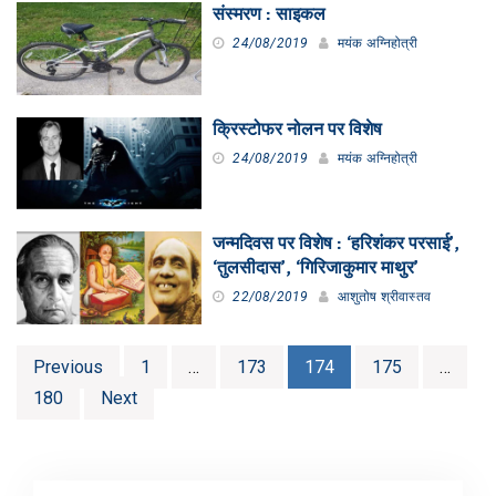
संस्मरण : साइकल
24/08/2019
मयंक अग्निहोत्री
क्रिस्टोफर नोलन पर विशेष
24/08/2019
मयंक अग्निहोत्री
जन्मदिवस पर विशेष : ‘हरिशंकर परसाई’,
‘तुलसीदास’, ‘गिरिजाकुमार माथुर’
22/08/2019
आशुतोष श्रीवास्तव
Posts
Previous
1
…
173
174
175
…
pagination
180
Next