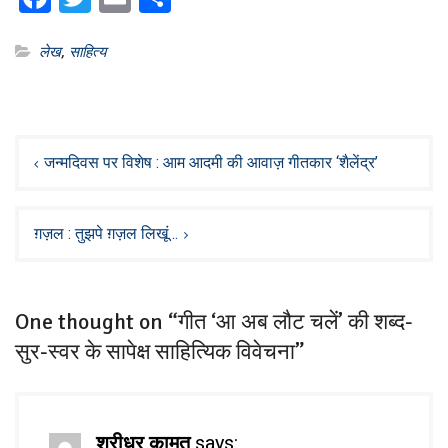
लेख
,
साहित्य
Post
navigation
जन्मदिवस पर विशेष : आम आदमी की आवाज़ गीतकार ‘शैलेंद्र’
ग़ज़ल : तुझपे ग़ज़ल लिखूं…
One thought on “गीत ‘आ अब लौट चलें’ की शब्द-
सुर-स्वर के सापेक्ष साहित्यिक विवेचना”
श्रीधर कामत
says: