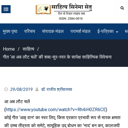
Skip
to
content
मुख्य पृष्ठ
परिचय
संपादक मंडल
परामर्श मंडल
ई-पत्रिका
ब्
Home
साहित्य
गीत ‘आ अब लौट चलें’ की शब्द-सुर-स्वर के सापेक्ष साहित्यिक विवेचना
29/08/2019
डॉ. राजीव श्रीवास्तव
आ अब लौट चलें
(
https://www.youtube.com/watch?v=Rh4iH0ZR6CE
)
कोई गीत ‘आह् वान’ का स्वर लिए, किस प्रकार प्रभावी रूप से मारक क्षमता
की उच्च तीव्रता को समेटे, सामूहिक उद् बोधन का ‘नाद’ बन कर, कालजयी