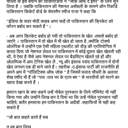
चौधरी के इस बयान को विकिपीडिया ने “जोक ऑफ द ईयर” के लिये चुन
लिया है । जबकि पाकिस्तान की नेशनल असेंबली के सामने ऑन रिकॉर्ड
पाकिस्तान किकेर्ट बोर्ड के चेयरमैन रमीज राजा ने कहा कि
“इंडिया के सदर मोदी साहब अगर चाहें तो पाकिस्तान की क्रिकेट को
फौरन बर्बाद कर सकते हैं “।
· अब अगर क्रिकेट बर्बाद हो गयी तो पाकिस्तान के खेल -तमाशे बर्बाद हो
जाएंगे । पाकिस्तान में तो खेल में भी खेल हो जाता है ,क्योंकि टोक्यो
ओलंपिक में उन्होंने एक ऐसी महिला एथलीट को दौड़ की प्रतियोगिता में
करवा दिया जो नेशनल लेवल पर पाकिस्तान में कोई दूसरा खेल खेलती रही
थी, ये ऐसा है जैसे आप नेशनल लेवल पर बैडमिंटन खेलते रहे हों और
ओलम्पिक में आप टेनिस खेल लें , न्यू और इंसाफ पसंद पाकिस्तान में दोनों
खेल लगभग एक ही माने जाते हैं। तहरीक -ए-इंसाफ पार्टी की राजनीति ही
अपने आप में “पॉलिटिक्स ऑफ जोक “ है जिसमें फवाद चौधरी के अलावा
शेख रशीद भी हैं जो “पाव -पाव भर के एटम बम “ से भारतीयों को मारने का
ख्वाव देखा करते हैं ।
इमरान खान के क्या कहने उन्हें नोबेल पुरस्कार के लिये नॉमिनेट भी नहीं
किया गया और उन्होंने लिख कर दे दिया था कि उन्हें नोबेल पुरस्कार नहीं
चाहिये, बतौर हमसाया हम पाकिस्तान के अदीबों -सहाफियों से यही कह
सकते हैं
“जो बात कहते डरते हैं सब
तू वह बात लिख