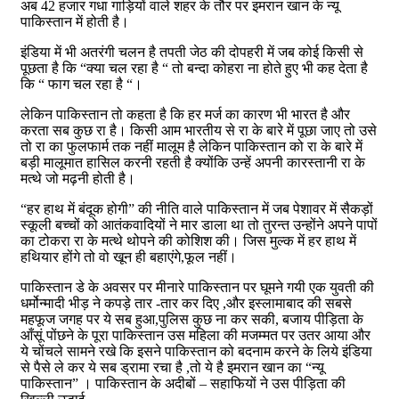
अब 42 हजार गधा गाड़ियों वाले शहर के तौर पर इमरान खान के न्यू
पाकिस्तान में होती है।
इंडिया में भी अतरंगी चलन है तपती जेठ की दोपहरी में जब कोई किसी से
पूछता है कि “क्या चल रहा है “ तो बन्दा कोहरा ना होते हुए भी कह देता है
कि “ फाग चल रहा है “।
लेकिन पाकिस्तान तो कहता है कि हर मर्ज का कारण भी भारत है और
करता सब कुछ रा है। किसी आम भारतीय से रा के बारे में पूछा जाए तो उसे
तो रा का फुलफार्म तक नहीं मालूम है लेकिन पाकिस्तान को रा के बारे में
बड़ी मालूमात हासिल करनी रहती है क्योंकि उन्हें अपनी कारस्तानी रा के
मत्थे जो मढ़नी होती है।
“हर हाथ में बंदूक होगी” की नीति वाले पाकिस्तान में जब पेशावर में सैकड़ों
स्कूली बच्चों को आतंकवादियों ने मार डाला था तो तुरन्त उन्होंने अपने पापों
का टोकरा रा के मत्थे थोपने की कोशिश की। जिस मुल्क में हर हाथ में
हथियार होंगे तो वो खून ही बहाएंगे,फूल नहीं।
पाकिस्तान डे के अवसर पर मीनारे पाकिस्तान पर घूमने गयी एक युवती की
धर्मोन्मादी भीड़ ने कपड़े तार -तार कर दिए ,और इस्लामाबाद की सबसे
महफूज जगह पर ये सब हुआ,पुलिस कुछ ना कर सकी, बजाय पीड़िता के
आँसूं पोंछने के पूरा पाकिस्तान उस महिला की मजम्मत पर उतर आया और
ये चोंचले सामने रखे कि इसने पाकिस्तान को बदनाम करने के लिये इंडिया
से पैसे ले कर ये सब ड्रामा रचा है ,तो ये है इमरान खान का “न्यू
पाकिस्तान” । पाकिस्तान के अदीबों – सहाफियों ने उस पीड़िता की