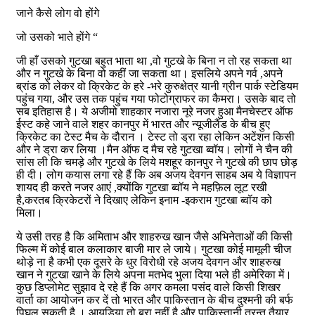
जाने कैसे लोग वो होंगे
जो उसको भाते होंगे “
जी हाँ उसको गुटखा बहुत भाता था ,वो गुटखे के बिना न तो रह सकता था
और न गुटखे के बिना वो कहीं जा सकता था। इसलिये अपने गर्व ,अपने
ब्रांड को लेकर वो क्रिकेट के हरे -भरे कुरुक्षेत्र यानी ग्रीन पार्क स्टेडियम
पहुंच गया, और उस तक पहुंच गया फोटोग्राफर का कैमरा। उसके बाद तो
सब इतिहास है। ये अजीमो शाहकार नजारा नूरे नजर हुआ मैनचेस्टर ऑफ
ईस्ट कहे जाने वाले शहर कानपुर में भारत और न्यूजीलैंड के बीच हुए
क्रिकेट का टेस्ट मैच के दौरान । टेस्ट तो ड्रा रहा लेकिन अटेंशन किसी
और ने ड्रा कर लिया ।मैन ऑफ द मैच रहे गुटखा ब्वॉय। लोगों ने चैन की
सांस ली कि चमड़े और गुटखे के लिये मशहूर कानपुर ने गुटखे की छाप छोड़
ही दी। लोग कयास लगा रहे हैं कि अब अजय देवगन साहब अब ये विज्ञापन
शायद ही करते नजर आएं ,क्योंकि गुटखा ब्वॉय ने महफ़िल लूट रखी
है,करतब क्रिकेटरों ने दिखाए लेकिन इनाम -इकराम गुटखा ब्वॉय को
मिला।
ये उसी तरह है कि अमिताभ और शाहरुख खान जैसे अभिनेताओं की किसी
फिल्म में कोई बाल कलाकार बाजी मार ले जाये। गुटखा कोई मामूली चीज
थोड़े ना है कभी एक दूसरे के धुर विरोधी रहे अजय देवगन और शाहरुख
खान ने गुटखा खाने के लिये अपना मतभेद भुला दिया भले ही अमेरिका में।
कुछ डिप्लोमेट सुझाव दे रहे हैं कि अगर कमला पसंद वाले किसी शिखर
वार्ता का आयोजन कर दें तो भारत और पाकिस्तान के बीच दुश्मनी की बर्फ
पिघल सकती है । आयडिया तो बुरा नहीं है और पाकिस्तानी तुरन्त तैयार