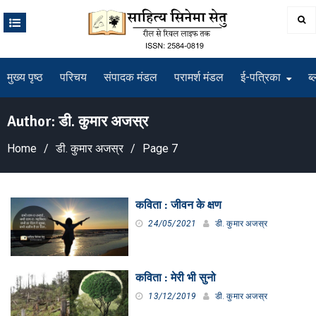
Skip
to
content
मुख्य पृष्ठ
परिचय
संपादक मंडल
परामर्श मंडल
ई-पत्रिका
ब्
Author:
डी. कुमार अजस्र
Home
डी. कुमार अजस्र
Page 7
कविता : जीवन के क्षण
24/05/2021
डी. कुमार अजस्र
कविता : मेरी भी सुनो
13/12/2019
डी. कुमार अजस्र