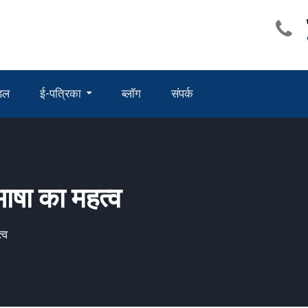
ंडल
ई-पत्रिका
ब्लॉग
संपर्क
तृभाषा का महत्व
त्व