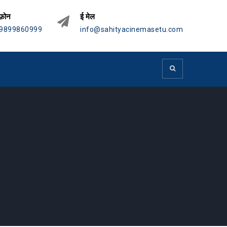
फ़ोन
ई मेल
9899860999
info@sahityacinemasetu.com