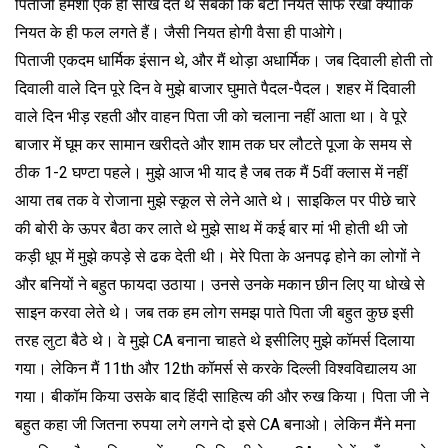
पिताजी हमेशा एक ही सीख देते थे सबको कि बेटा नियत साफ रखो क्योंकि
नियत के ही फल लगते हैं। जैसी नियत होगी वैसा ही पाओगे।
पिताजी एकदम धार्मिक इंसान थे, और मैं थोड़ा अधार्मिक। जब दिवाली होती तो
दिवाली वाले दिन पूरे दिन वे मुझे बाजार घुमाते पैदल-पैदल। शहर में दिवाली
वाले दिन भीड़ रहती और वाहन पिता जी को चलाना नहीं आता था। वे पूरे
बाजार में घूम कर सामान खरीदते और शाम तक घर लौटते पूजा के समय से
ठीक 1-2 घण्टा पहले। मुझे आज भी याद है जब तक मैं 5वीं क्लास में नहीं
आया तब तक वे रोजाना मुझे स्कूल से लेने आते थे। साइकिल पर पीछे चारे
की बोरी के ऊपर बैठा कर लाते थे मुझे साथ में कई बार मां भी होती थी जो
कड़ी धूप में मुझे कपड़े से ढक देती थी। मेरे पिता के अनपढ़ होने का लोगों ने
और बनियों ने बहुत फायदा उठाया। उनसे उनके मकान छीन लिए या धोखे से
साइन करवा लेते थे। जब तक हम लोग समझ पाते पिता जी बहुत कुछ इसी
तरह लुटा बैठे थे। वे मुझे CA बनाना चाहते थे इसीलिए मुझे कॉमर्स दिलाया
गया। लेकिन मैं 11th और 12th कॉमर्स से करके दिल्ली विश्वविद्यालय आ
गया। बीकॉम किया उसके बाद हिंदी साहित्य की और रुख किया। पिता जी ने
बहुत कहा जी जितना रुपया लगे लगने दो इसे CA बनाओ। लेकिन मैंने मना