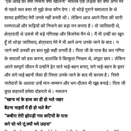
“एक आंख का क्या मिचना क्या खोलना” मतलब एक लड़के का क्या अगर मेरे
से पहले चल बसा तो मुझे कंधा कौन देगा। वो थोड़े पुराने ख्यालात के थे
शायद इसीलिए मेरी उनसे नहीं बनती थी। लेकिन आज अपने पिता की सारी
परम्पराओं और रूढ़ियों को निभाने का बड़ा मन करता है। वो जातिवादी थे,
क्षेत्रवादी थे उससे भी बड़े गणितज्ञ और बिजनेस मैन थे। मैं भी उन्हीं का खून
हूँ तो थोड़ा जातिवाद, क्षेत्रवाद मेरे में भी आने लगा उनके जाने के बाद। न
जाने क्यों उनकी हर बात मुझे सही लगती है। पिता जी के पास बैठ कर गणित
के सवालों को हल करना, हालांकि वे बिल्कुल निरक्षर थे, अंगूठा छाप। लेकिन
अपने सम्पूर्ण जीवन में उन्होंने ढ़ेर सारे भाई-बहन बनाए, सगे भाई-बहन के इतर
और सगे भाई बहनों जैसा ही रिश्ता उनके जाने के बाद भी कायम है। रिश्ते
नातेदारों के अलावा उन्हें मान-सम्मान और धन-दौलत भी खूब बनाई। पिता जी
कुछ कहावतें हमेशा दोहराते थे। मसलन
“खाना मां के हाथ का ही हो भले जहर
बैठना भाइयों में ही हो भले बैर”
“कबीरा तेरी झोपड़ी नस कटियों के पास
करे सो भरे तूं क्यों भये उदास”