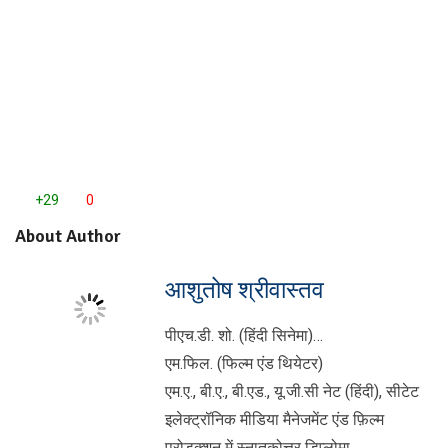
+29
0
About Author
आशुतोष श्रीवास्तव
पीएच.डी. शो. (हिंदी सिनेमा)…
एम.फिल. (फिल्म एंड थियेटर)
एम.ए., बी.ए., बी.एड., यू.जी.सी नेट (हिंदी), सीटेट
इलेक्ट्रॉनिक मीडिया मैनेजमेंट एंड फ़िल्म
प्रोडक्शन में स्नातकोत्तर डिप्लोमा