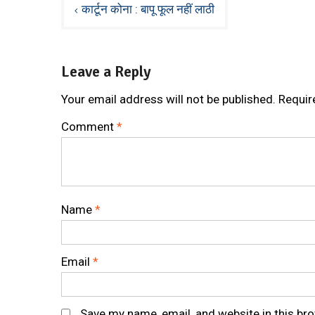
Post
कार्टून कोना : बापू फूल नहीं लाठी
navigation
Leave a Reply
Your email address will not be published.
Requir
Comment
*
Name
*
Email
*
Save my name, email, and website in this br