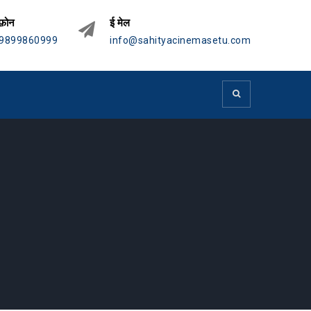
फ़ोन
ई मेल
9899860999
info@sahityacinemasetu.com