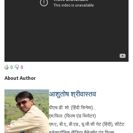
0
0
About Author
आशुतोष श्रीवास्तव
पीएच.डी. शो. (हिंदी सिनेमा)…
एम.फिल. (फिल्म एंड थियेटर)
एम.ए., बी.ए., बी.एड., यू.जी.सी नेट (हिंदी), सीटेट
इलेक्ट्रॉनिक मीडिया मैनेजमेंट एंड फ़िल्म