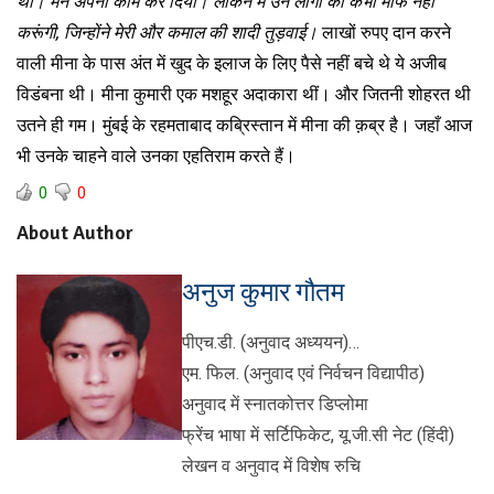
थी। मैंने अपना काम कर दिया। लेकिन मैं उन लोगों को कभी माफ नहीं
करूंगी
, जिन्होंने मेरी और कमाल की शादी तुड़वाई।
लाखों रुपए दान करने
वाली मीना के पास अंत में खुद के इलाज के लिए पैसे नहीं बचे थे ये अजीब
विडंबना थी। मीना कुमारी एक मशहूर अदाकारा थीं। और जितनी शोहरत थी
उतने ही गम। मुंबई के रहमताबाद कब्रिस्तान में मीना की क़ब्र है। जहाँ आज
भी उनके चाहने वाले उनका एहतिराम करते हैं।
0
0
About Author
अनुज कुमार गौतम
पीएच.डी. (अनुवाद अध्ययन)…
एम. फिल. (अनुवाद एवं निर्वचन विद्यापीठ)
अनुवाद में स्नातकोत्तर डिप्लोमा
फ्रेंच भाषा में सर्टिफिकेट, यू.जी.सी नेट (हिंदी)
लेखन व अनुवाद में विशेष रुचि