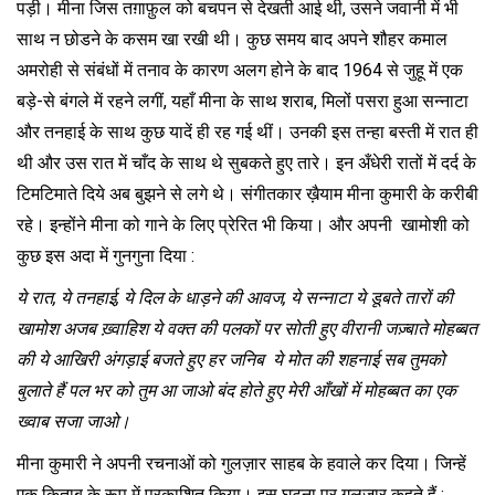
पड़ी। मीना जिस तग़ाफ़ुल को बचपन से देखती आई थी, उसने जवानी में भी
साथ न छोडने के कसम खा रखी थी। कुछ समय बाद अपने शौहर कमाल
अमरोही से संबंधों में तनाव के कारण अलग होने के बाद 1964 से जुहू में एक
बड़े-से बंगले में रहने लगीं, यहाँ मीना के साथ शराब, मिलों पसरा हुआ सन्नाटा
और तनहाई के साथ कुछ यादें ही रह गई थीं। उनकी इस तन्हा बस्ती में रात ही
थी और उस रात में चाँद के साथ थे सुबकते हुए तारे। इन अँधेरी रातों में दर्द के
टिमटिमाते दिये अब बुझने से लगे थे। संगीतकार ख़ैयाम मीना कुमारी के करीबी
रहे। इन्होंने मीना को गाने के लिए प्रेरित भी किया। और अपनी खामोशी को
कुछ इस अदा में गुनगुना दिया :
ये रात
, ये तनहाई, ये दिल के धाड़ने की आवज, ये सन्नाटा ये डूबते तारों की
खामोश अजब ख़्वाहिश ये वक्त की पलकों पर सोती हुए वीरानी जज़्बाते मोहब्बत
की ये आखिरी अंगड़ाई बजते हुए हर जनिब ये मोत की शहनाई सब तुमको
बुलाते हैं पल भर को तुम आ जाओ बंद होते हुए मेरी आँखों में मोहब्बत का एक
ख्वाब सजा जाओ।
मीना कुमारी ने अपनी रचनाओं को गुलज़ार साहब के हवाले कर दिया। जिन्हें
एक किताब के रूप में प्रकाशित किया। इस घटना पर गुलज़ार कहते हैं :