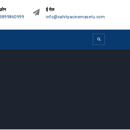
फ़ोन
ई मेल
9899860999
info@sahityacinemasetu.com