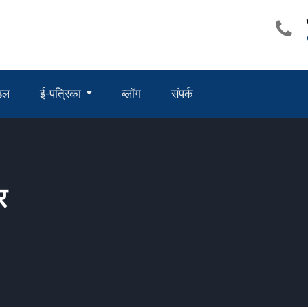
ंडल
ई-पत्रिका
ब्लॉग
संपर्क
र