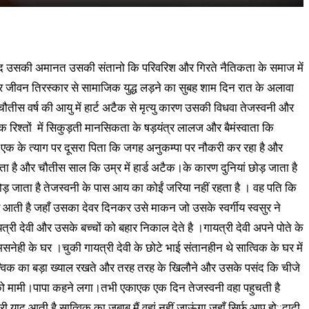
के बाद उसकी अमानत उसकी संतानो कि परिवरिश और गिरते नैतिकता के समाज में
ि और जीवन तिरस्कार से सामाजिक युद्ध लड़ने का सुबह शाम दिन रात के अलावा
ौतीस वर्ष की आयु में हार्ट अटैक से मृत्यु कारण उसकी विधवा तेजस्वनी और
रिवारिक रिश्तों में सिकुड़ती मानसिकता के षड़यंत्र लालज और बैमंस्वाता कि
 में एक के त्याग पर दूसरा पिता कि जगह अनुकम्पा पर नौकरी कर रहा है और
करता है और चौतीस साल कि उम्र में हार्ड अटैक।के कारण दुनियां छोड़ जाता है
ोड़ जाता है तेजस्वनी के पास आय का कोईं जरिया नहीं रहता है । वह पति कि
 घर आती है जहाँ उसका देवर दिनकर उसे माकन जो उसके स्वर्गीय स्वसुर ने
त्री देवी और उसके बच्चों को बहार निकाल देते है ।गायत्री देवी अपने पोते के
ेही के घर ।चुकी गायत्री देवी के छोटे भाई संतानहीन थे सात्विक के घर में
्विक का बड़ा ख्याल रखते और तरह तरह के खिलौने और उसके पसंद कि चीजे
को मामी।पापा कहने लगा।तभी एकाएक एक दिन तेजस्वनी वहा पहुचती है
री याद आती है सात्विक का जबाब मैं वहां नहीं जाऊंगा जहाँ सिर्फ आप हो::दादी