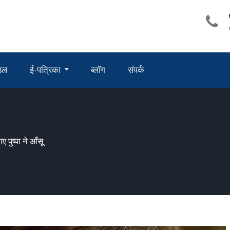
ंडल
ई-पत्रिका
ब्लॉग
संपर्क
 पुष्पा ने आँसू