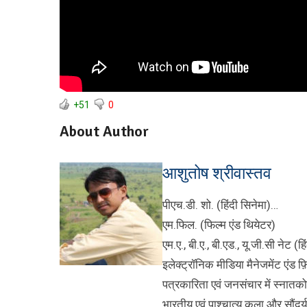
+51
0
About Author
आशुतोष श्रीवास्तव
पीएच.डी. शो. (हिंदी सिनेमा)…
एम.फिल. (फिल्म एंड थियेटर)
एम.ए., बी.ए., बी.एड., यू.जी.सी नेट (हि
इलेक्ट्रॉनिक मीडिया मैनेजमेंट एंड फ़ि
पत्रकारिता एवं जनसंचार में स्नातकोत
भारतीय एवं पाश्चात्य कला और सौंदर्यश