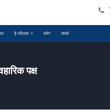
ंडल
ई-पत्रिका
ब्लॉग
संपर्क
वहारिक पक्ष