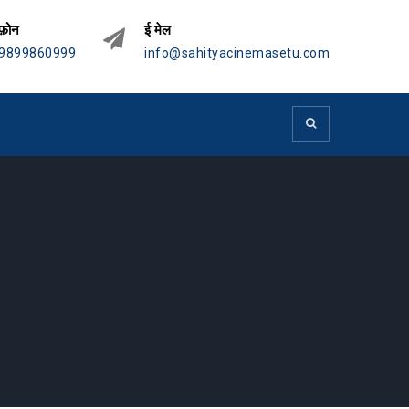
फ़ोन
ई मेल
9899860999
info@sahityacinemasetu.com