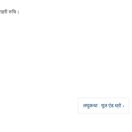
ं गहरी रुचि।
लघुकथा : यूज एंड थ्रो