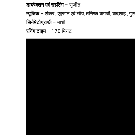
डायरेक्शन एवं राइटिंग
– सुजीत
म्यूजिक
– शंकर , एहसान एवं लॉय, तनिष्क बागची, बादशाह , गुरु
सिनेमेटोग्राफी
– माधी
रनिंग टाइम
– 170 मिनट