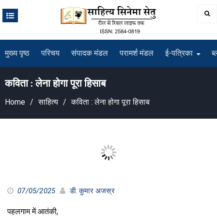
Skip
to
content
मुख्य पृष्ठ
परिचय
संपादक मंडल
परामर्श मंडल
ई-पत्रिका
ब्
कविता : लेना होगा पूरा हिसाब
Home
साहित्य
कविता : लेना होगा पूरा हिसाब
07/05/2025
डी. कुमार अजस्र
पहलगाम में आतंकी,