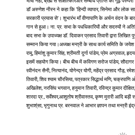
भाषा नहीं, ब्रह्म से साक्षात्कारऔर सम्बोध प्राप्ति की गूढ़ परम्
डॉ अरुणेश नीरन ने कहा कि ‘हिन्दी व्यापार, सिनेमा और लोक साहि
सरकारी प्रयास से’। शुभारंभ माँ वीणापाणि के अर्चन वंदन के ब
गान से हुआ। ना. प्र. सभा के पधधिकारियों और सदस्यों ने अ
बाद सभा के उपाध्यक्ष डॉ. दिवाकर प्रसाद तिवारी द्वारा लिखित
सम्मान किया गया।अध्यक्ष मन्त्री के साथ कार्य समिति के जयेश ब
रामू, हिमांशु कुमार सिंह, श्रीमती दुर्गा पांडेय, प्रेम अग्रवाल,
इसमें सहयोग किया। बीच बीच में कविगण सरोज पांडेय, सौदागर सिंह,
रवीनंदन सैनी, नित्यानंद, योगेन्द्र योगी, महेंद्र प्रसाद गौड़
तिवारी, शिव श्याम चौरसिया, पत्रकार सिद्धार्थ मणि, चक्रपाणि ओझा, श
अखिलेश, नरसिंघ भगवान, हनुमान तिवारी, रविन्द्र कुमार दीक्षित,
शारदा प्र., सर्वेश्वर,आशुतोष श्रीवास्तव, कृष्ण मुरारी आदि बड़ी
शुभाश्ंसा, भृगुनाथ प्र. बरनवाल ने आभार ज्ञापन तथा मन्त्री इं