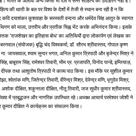
परा है। भारत के अलावा अन्य किसी भी देश में सन्त साहित्य का उदाहरण नहीं है।’
त्य की थाती के बल पर विश्व के देशों में तेजी से स्थान बना रही है न कि
ाद कवि दयाशंकर कुशवाहा के सरस्वती वन्दना और धर्मदेव सिंह आतुर के स्वागत
तिथिगण को माला, उत्तरीय और प्रतीक चिह्न भेंट करके अभिनंदन किया। इसके
 पुस्तक ‘राजशेखर का इतिहास बोध’ का अतिथियों द्वारा लोकार्पण एवं लेखक का
रनवाल (संयोजक) बृद्धि चंद विश्वकर्मा, डॉ. सौरभ श्रीवास्तव, गोपाल कृष्ण
 हृदय ना. जायसवाल, श्याम सुन्दर भगत, अनिल कुमार त्रिपाठी और बृजेन्द्र मिश्र ने
 बाबूराम सिंह, रामेश्वर तिवारी, भीम प्र. प्रजापति, विनोद पान्डे, इम्तियाज़,
, रमेश दीपक तथा आशुतोष त्रिपाठी ने काव्य पाठ किया। इस मौके पर सुशील कुमार
्वेतांक मणि, जितेन्द्र तिवारी, वीरेन्द्र मिश्र, देवेन्द्र मणि, भृगुदेव मिश्र,
 अशोक दीक्षित, शकुन्तला दीक्षित, नीतू तिवारी, जज सुधीर कुमार श्रीवास्तव,
 संख्या में प्रबुद्धजन और नागरिक उपस्थित रहे।अध्यक्ष आचार्य परमेश्वर जोशी ने
द्र कुमार दीक्षित ने कार्यक्रम का संचालन किया।