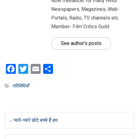
Now freelancer for many Hindi
Newspapers, Magazines, Web-
Portals, Radio, TV channels etc.
Member- Film Critics Guild
See author's posts
Facebook
Twitter
Email
Share
गतिविधियाँ
Post
navigation
प्यारे-प्यारे छोटे बच्चे हैं हम