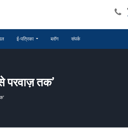
ंडल
ई-पत्रिका
ब्लॉग
संपर्क
ं से परवाज़ तक’
तक’