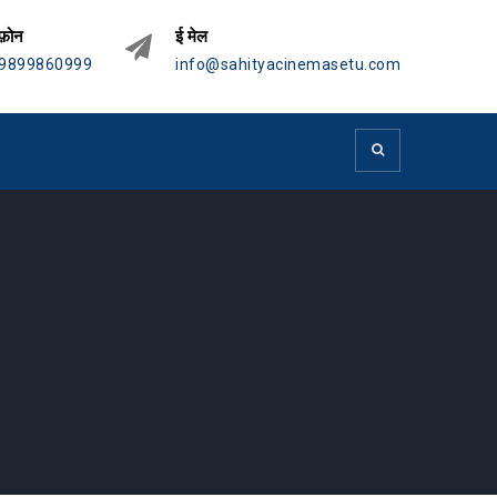
फ़ोन
ई मेल
9899860999
info@sahityacinemasetu.com