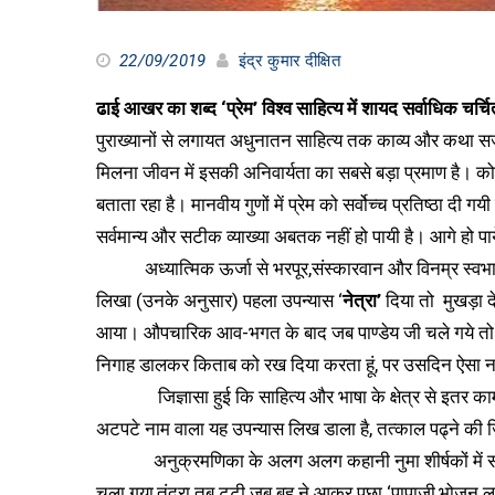
22/09/2019
इंद्र कुमार दीक्षित
ढाई आखर का शब्द ‘प्रेम’ विश्व साहित्य में शायद सर्वाधिक चर्
पुराख्यानों से लगायत अधुनातन साहित्य तक काव्य और कथा सर्जना 
मिलना जीवन में इसकी अनिवार्यता का सबसे बड़ा प्रमाण है। कोई
बताता रहा है। मानवीय गुणों में प्रेम को सर्वोच्च प्रतिष्ठा दी
सर्वमान्य और सटीक व्याख्या अबतक नहीं हो पायी है। आगे हो प
अध्यात्मिक ऊर्जा से भरपूर,संस्कारवान और विनम्र स्वभाव व
लिखा (उनके अनुसार) पहला उपन्यास ‘
नेत्रा’
दिया तो मुखड़ा द
आया। औपचारिक आव-भगत के बाद जब पाण्डेय जी चले गये त
निगाह डालकर किताब को रख दिया करता हूं, पर उसदिन ऐसा न
जिज्ञासा हुई कि साहित्य और भाषा के क्षेत्र से इतर कामर
अटपटे नाम वाला यह उपन्यास लिख डाला है, तत्काल पढ्ने की ज
अनुक्रमणिका के अलग अलग कहानी नुमा शीर्षकों में सबसे प
चला गया,तंद्रा तब टूटी जब बहू ने आकर पूछा ‘पापाजी,भोजन ल