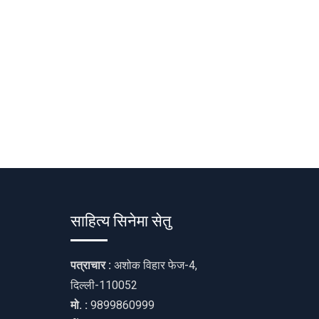
साहित्य सिनेमा सेतु
पत्राचार :
अशोक विहार फेज-4,
दिल्ली-110052
मो. :
9899860999