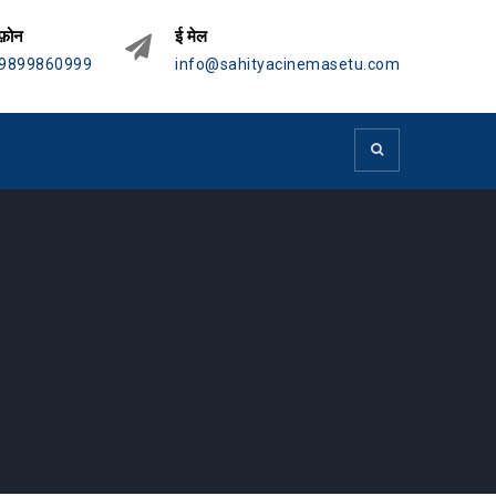
फ़ोन
ई मेल
9899860999
info@sahityacinemasetu.com