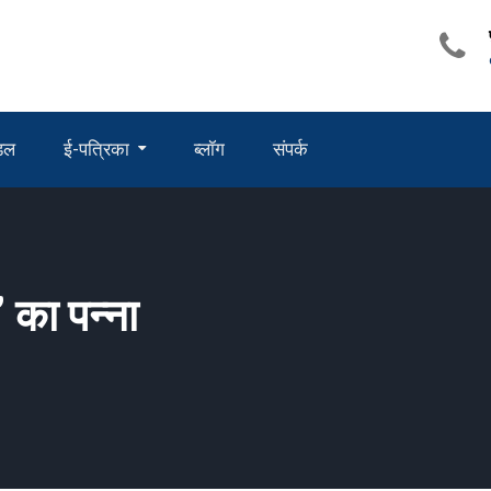
ंडल
ई-पत्रिका
ब्लॉग
संपर्क
 का पन्ना