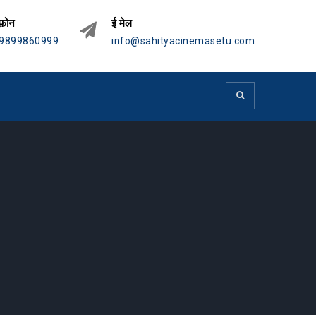
फ़ोन
ई मेल
9899860999
info@sahityacinemasetu.com