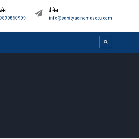
फ़ोन
ई मेल
9899860999
info@sahityacinemasetu.com