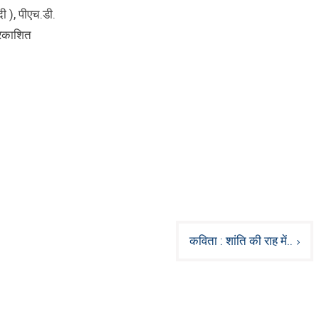
ंदी ), पीएच.डी.
्रकाशित
कविता : शांति की राह में..