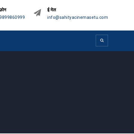
फ़ोन
ई मेल
9899860999
info@sahityacinemasetu.com