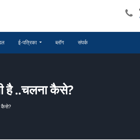
ंडल
ई-पत्रिका
ब्लॉग
संपर्क
 है ..चलना कैसे?
 कैसे?